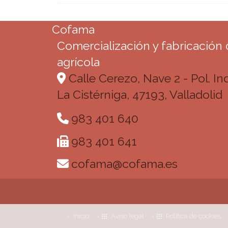
Cofama
Comercialización y fabricación
agrícola
Calle Cerezo, Nave 2 - Pol. In
La Cistérniga,
47193,
Valladolid
983 401 640
983 401 641
cofama
cofama.es
Inicio
Aviso legal
Política de cookies