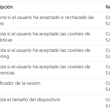
ipción
R
ona si el usuario ha aceptado o rechazado las
C
es
S.
ola si el usuario ha aceptado las cookies de
C
ísticas
S.
ola si el usuario ha aceptado las cookies de
C
ting
S.
ola si el usuario ha aceptado las cookies de
C
rencias
S.
ficador de la sesión
C
S.
ola el tamaño del dispositivio
C
S.