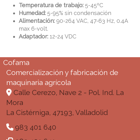
Temperatura de trabajo:
5-45ºC
Humedad:
5-95% sin condensación
Alimentación:
90-264 VAC, 47-63 Hz, 0.4A
max 6-volt.
Adaptador:
12-24 VDC
Cofama
Comercialización y fabricación de
maquinaria agrícola
Calle Cerezo, Nave 2 - Pol. Ind. La
Mora
La Cistérniga,
47193,
Valladolid
983 401 640