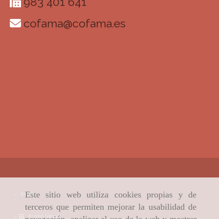
983 401 641
cofama
cofama.es
Este sitio web utiliza cookies propias y de
Inicio
terceros que permiten mejorar la usabilidad de
Aviso legal