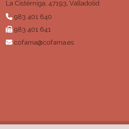
La Cistérniga,
47193,
Valladolid
983 401 640
983 401 641
cofama
cofama.es